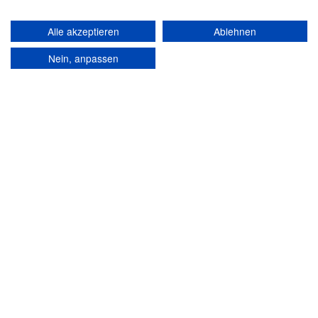
Alle akzeptieren
Ablehnen
Nein, anpassen
CORPORATE DESIGN\EDITORIAL DESIGN
Das Periodikum der Architekten Domenig.
Architektonisch, klar, mit einem Hauch Atelier und wie
es sich für domenig gehört – schnörkellos.
dWERK ist die Architekturzeitschrift von domenig
architekten. Sie informiert auf attraktive Weise über
aktuelle Projekte, Mitarbeiter, Architektur und
Zukunftspläne.